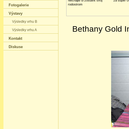
Nechajte si zostaviť svoj
za super c
rodostrom
Fotogalerie
Výstavy
Výsledky vrhu B
Bethany Gold I
Výsledky vrhu A
Kontakt
Diskuse