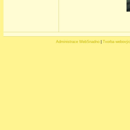
Administrace WebSnadno
|
Tvorba webovýc