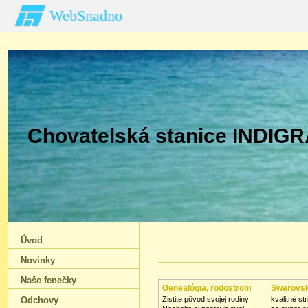
WebSnadno
Chovatelská stanice INDIGRA
Úvod
Novinky
Naše fenečky
Genealógia, rodostrom
Swarovsk
Odchovy
Zistite pôvod svojej rodiny
kvalitné st