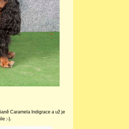
ianě Caramela Indigrace a už je
e :-).