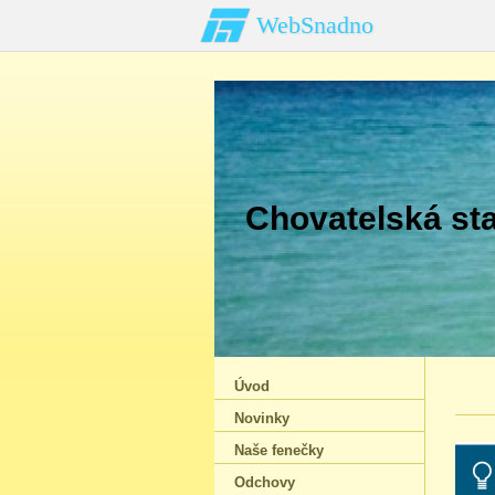
WebSnadno
Chovatelská sta
Úvod
Novinky
Naše fenečky
Odchovy