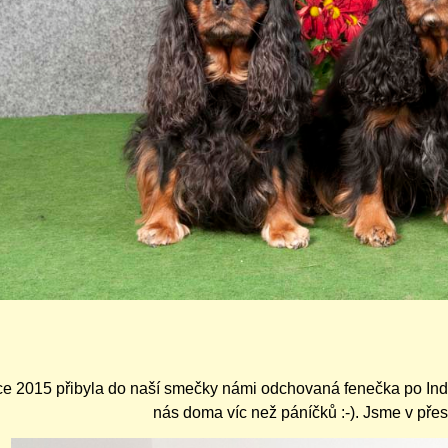
ce 2015 přibyla do naší smečky námi odchovaná fenečka po Ind
nás doma víc než páníčků :-). Jsme v přesil