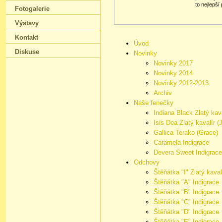
to nejlepší
Fotogalerie
Výstavy
Kontakt
Úvod
Diskuse
Novinky
Novinky 2017
Novinky 2014
Novinky 2012-2013
Archiv
Naše fenečky
Indiana Black Zlatý kava
Isis Dea Zlatý kavalír (
Gallica Terako (Grace)
Caramela Indigrace
Devera Sweet Indigrace
Odchovy
Štěňátka "I" Zlatý kaval
Štěňátka "A" Indigrace
Štěňátka "B" Indigrace
Štěňátka "C" Indigrace
Štěňátka "D" Indigrace
Štěňátka "E" Indigrace