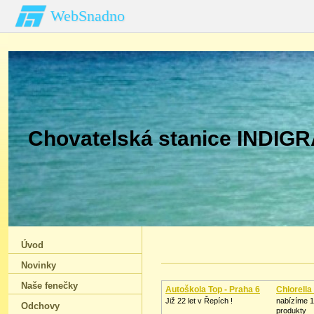
WebSnadno
Chovatelská stanice INDIGRA
Úvod
Novinky
Naše fenečky
Autoškola Top - Praha 6
Chlorell
Již 22 let v Řepích !
nabízíme 1
Odchovy
produkty